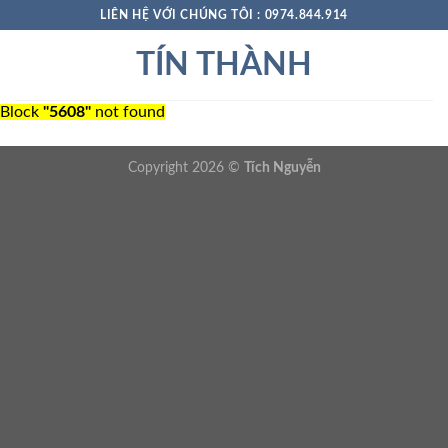
Skip
LIÊN HỆ VỚI CHÚNG TÔI : 0974.844.914
to
TÍN THÀNH
content
Block
"5608"
not found
Copyright 2026 ©
Tích Nguyễn